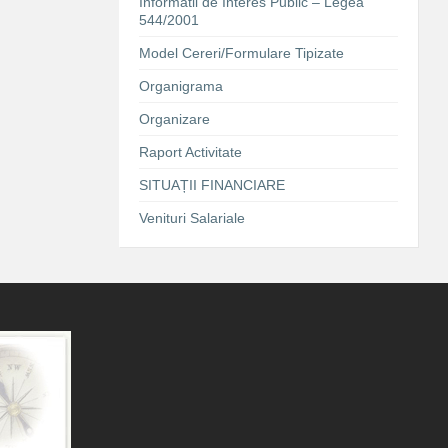
Informatii de Interes Public – Legea
544/2001
Model Cereri/Formulare Tipizate
Organigrama
Organizare
Raport Activitate
SITUAȚII FINANCIARE
Venituri Salariale