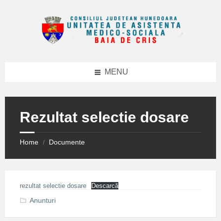
Skip
Skip
Skip
to
to
to
content
right
footer
sidebar
MENU
Rezultat selectie dosare
Home
Documente
/
rezultat selectie dosare
Descarcă
Anunturi