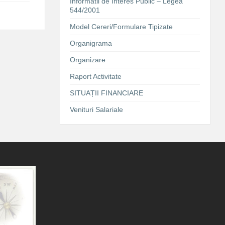
Informatii de Interes Public – Legea
544/2001
Model Cereri/Formulare Tipizate
Organigrama
Organizare
Raport Activitate
SITUAȚII FINANCIARE
Venituri Salariale