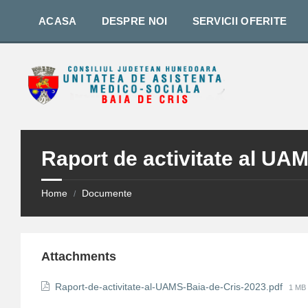
Skip
Skip
Skip
to
to
to
ACASA
DESPRE NOI
SERVICII OFERITE
content
right
footer
sidebar
Raport de activitate al UA
Home
Documente
/
Attachments
File
Raport-de-activitate-al-UAMS-Baia-de-Cris-2023.pdf
1 MB
size: