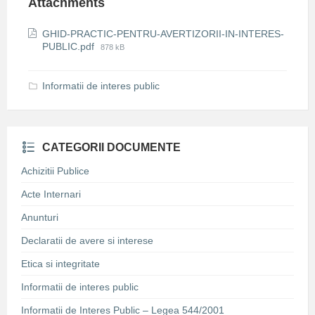
Attachments
GHID-PRACTIC-PENTRU-AVERTIZORII-IN-INTERES-
File
PUBLIC.pdf
878 kB
size:
Informatii de interes public
CATEGORII DOCUMENTE
Achizitii Publice
Acte Internari
Anunturi
Declaratii de avere si interese
Etica si integritate
Informatii de interes public
Informatii de Interes Public – Legea 544/2001