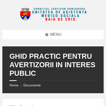
Skip
Skip
Skip
to
to
to
content
right
footer
sidebar
MENU
GHID PRACTIC PENTRU
AVERTIZORII IN INTERES
PUBLIC
Home
Documente
/