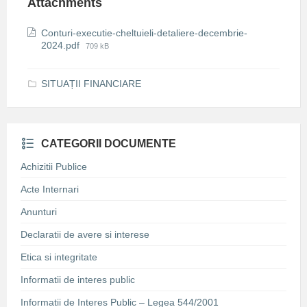
Attachments
Conturi-executie-cheltuieli-detaliere-decembrie-
File
2024.pdf
709 kB
size:
SITUAȚII FINANCIARE
CATEGORII DOCUMENTE
Achizitii Publice
Acte Internari
Anunturi
Declaratii de avere si interese
Etica si integritate
Informatii de interes public
Informatii de Interes Public – Legea 544/2001