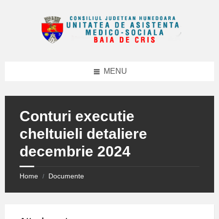
Skip
Skip
Skip
to
to
to
content
right
footer
sidebar
MENU
Conturi executie
cheltuieli detaliere
decembrie 2024
Home
Documente
/