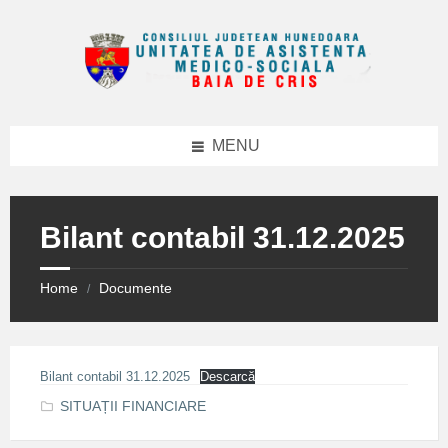
Skip
Skip
Skip
to
to
to
content
right
footer
sidebar
MENU
Bilant contabil 31.12.2025
Home
Documente
/
Bilant contabil 31.12.2025
Descarcă
SITUAȚII FINANCIARE