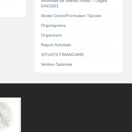
Informatii de Interes Public – Legea
544/2001
Model Cereri/Formulare Tipizate
Organigrama
Organizare
Raport Activitate
SITUAȚII FINANCIARE
Venituri Salariale