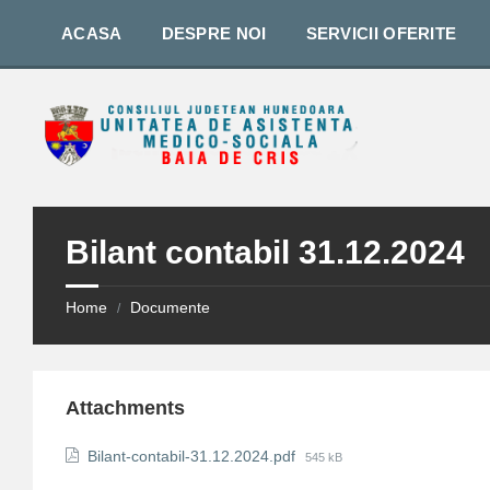
Skip
Skip
Skip
to
to
to
ACASA
DESPRE NOI
SERVICII OFERITE
content
right
footer
sidebar
Bilant contabil 31.12.2024
Home
Documente
/
Attachments
File
Bilant-contabil-31.12.2024.pdf
545 kB
size: